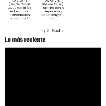
Abierto 46
Abierto 47
(Desde Casa):
(Desde Casa):
¿Qué tan difícil
Termina con la
es llevar una
Depresión y
alimentación
Reconstruye tu
saludable?
Vida
Next
»
1
/
2
Lo más reciente