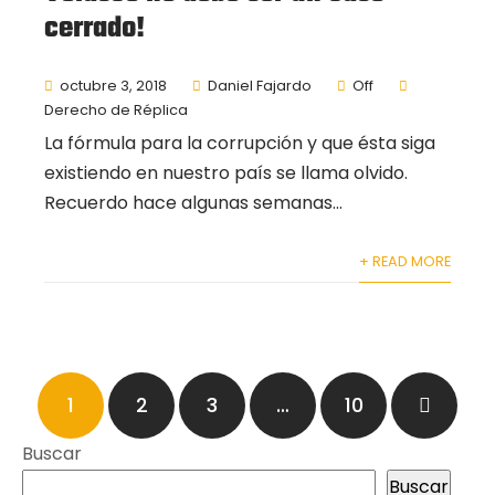
cerrado!
octubre 3, 2018
Daniel Fajardo
Off
Derecho de Réplica
La fórmula para la corrupción y que ésta siga
existiendo en nuestro país se llama olvido.
Recuerdo hace algunas semanas...
+ READ MORE
Paginación
1
2
3
…
10
de
entradas
Buscar
Buscar