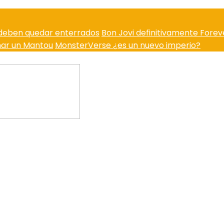
í deben quedar enterrados
Bon Jovi definitivamente Forev
nar un Mantou
MonsterVerse ¿es un nuevo imperio?