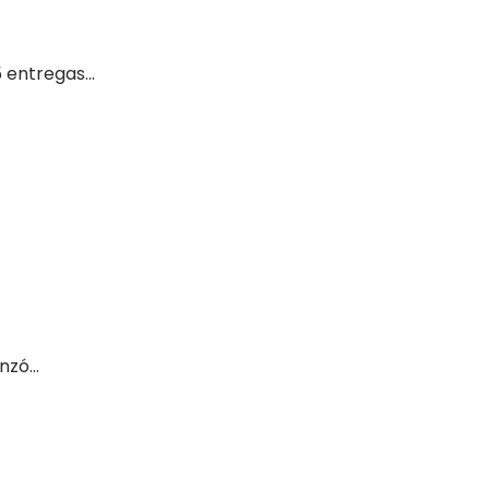
entregas...
zó...