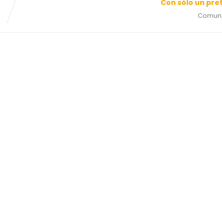
Con sólo un pre
Comuni