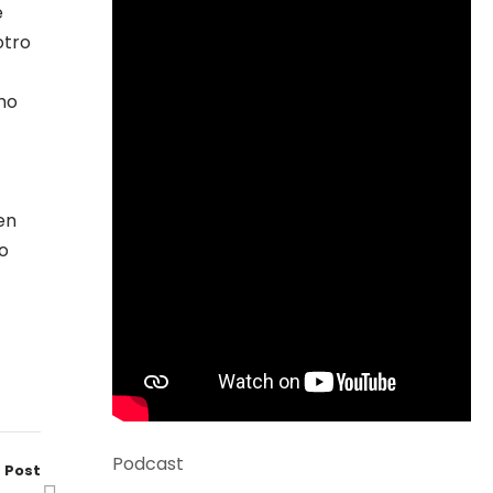
e
otro
omo
en
lo
Podcast
 Post