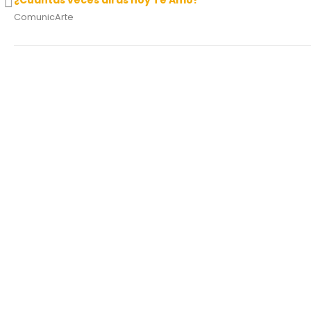
¿Cuántas veces dirás hoy Te Amo?
ComunicArte