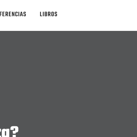
FERENCIAS
LIBROS
za?