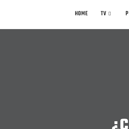
HOME
TV
P
¿C