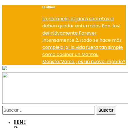
Lo último
La Herencia, algunos secretos sí
deben quedar enterrados
Bon Jovi
definitivamente Forever
Intensamente 2, ¡todo se hace más
complejo!
Si la vida fuera tan simple
como cocinar un Mantou
MonsterVerse ¿es un nuevo imperio?
HOME