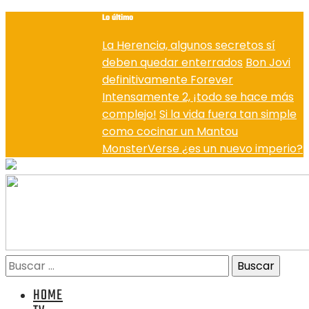
Lo último
La Herencia, algunos secretos sí
deben quedar enterrados
Bon Jovi
definitivamente Forever
Intensamente 2, ¡todo se hace más
complejo!
Si la vida fuera tan simple
como cocinar un Mantou
MonsterVerse ¿es un nuevo imperio?
HOME