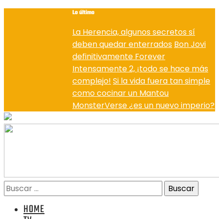
Lo último
La Herencia, algunos secretos sí
deben quedar enterrados
Bon Jovi
definitivamente Forever
Intensamente 2, ¡todo se hace más
complejo!
Si la vida fuera tan simple
como cocinar un Mantou
MonsterVerse ¿es un nuevo imperio?
HOME