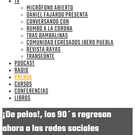
TV
MICRÓFONO ABIERTO
DANIEL FAJARDO PRESENTA
CONVERSANDO CON
RUMBO A LA CORONA
TRAS BAMBALINAS
COMUNIDAD EGRESADOS IBERO PUEBLA
REVISTA RAYAS
TRANSEÚNTE
PODCAST
RADIO
PRENSA
CURSOS
CONFERENCIAS
LIBROS
¡De pelos!, los 90´s regresan
ahora a las redes sociales