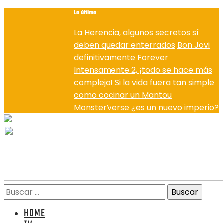
Lo último
La Herencia, algunos secretos sí
deben quedar enterrados
Bon Jovi
definitivamente Forever
Intensamente 2, ¡todo se hace más
complejo!
Si la vida fuera tan simple
como cocinar un Mantou
MonsterVerse ¿es un nuevo imperio?
HOME